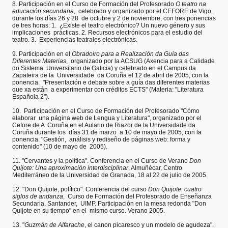
8. Participación en el Curso de Formación del Profesorado
O teatro na
educación secundaria
, celebrado y organizado por el CEFORE de Vigo,
durante los días 26 y 28 de octubre y 2 de noviembre, con tres ponencias
de tres horas: 1. ¿Existe el teatro electrónico? Un nuevo género y sus
implicaciones prácticas. 2. Recursos electrónicos para el estudio del
teatro. 3. Experiencias teatrales electrónicas.
9. Participación en el
Obradoiro para a Realización da Guía das
Diferentes Materias
, organizado por la ACSUG (Axencia para a Calidade
do Sistema Universitario de Galicia) y celebrado en el Campus da
Zapateira de la Universidade da Coruña el 12 de abril de 2005, con la
ponencia: "Presentación e debate sobre a guía das diferentes materias
que xa están a experimentar con créditos ECTS" (Materia: "Literatura
Española 2").
10. Participación en el Curso de Formación del Profesorado "Cómo
elaborar una página web de Lengua y Literatura", organizado por el
Cefore de A Coruña en el Aulario de Riazor de la Universidade da
Coruña durante los días 31 de marzo a 10 de mayo de 2005, con la
ponencia: "Gestión, análisis y rediseño de páginas web: forma y
contenido" (10 de mayo de 2005).
11. "Cervantes y la política". Conferencia en el Curso de Verano
Don
Quijote: Una aproximación interdisciplinar
, Almuñécar, Centro
Mediterráneo de la Universidad de Granada, 18 al 22 de julio de 2005.
12. "Don Quijote, político". Conferencia del curso
Don Quijote: cuatro
siglos de andanza
, Curso de Formación del Profesorado de Enseñanza
Secundaria, Santander, UIMP. Participación en la mesa redonda "Don
Quijote en su tiempo" en el mismo curso. Verano 2005.
13. "
Guzmán de Alfarache
, el canon picaresco y un modelo de agudeza".