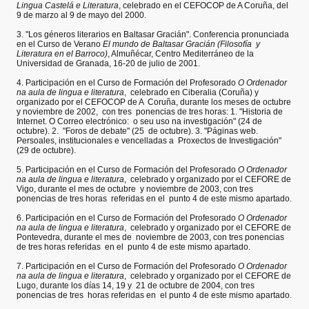
Lingua Castelá e Literatura
, celebrado en el CEFOCOP de A Coruña, del
9 de marzo al 9 de mayo del 2000.
3. "Los géneros literarios en Baltasar Gracián". Conferencia pronunciada
en el Curso de Verano
El mundo de Baltasar Gracián (Filosofía y
Literatura en el Barroco)
, Almuñécar, Centro Mediterráneo de la
Universidad de Granada, 16-20 de julio de 2001.
4. Participación en el Curso de Formación del Profesorado
O Ordenador
na aula de lingua e literatura
, celebrado en Ciberalia (Coruña) y
organizado por el CEFOCOP de A Coruña, durante los meses de octubre
y noviembre de 2002, con tres ponencias de tres horas: 1. "Historia de
Internet. O Correo electrónico: o seu uso na investigación" (24 de
octubre). 2. "Foros de debate" (25 de octubre). 3. "Páginas web.
Persoales, institucionales e vencelladas a Proxectos de Investigación"
(29 de octubre).
5. Participación en el Curso de Formación del Profesorado
O Ordenador
na aula de lingua e literatura
, celebrado y organizado por el CEFORE de
Vigo, durante el mes de octubre y noviembre de 2003, con tres
ponencias de tres horas referidas en el punto 4 de este mismo apartado.
6. Participación en el Curso de Formación del Profesorado
O Ordenador
na aula de lingua e literatura
, celebrado y organizado por el CEFORE de
Pontevedra, durante el mes de noviembre de 2003, con tres ponencias
de tres horas referidas en el punto 4 de este mismo apartado.
7. Participación en el Curso de Formación del Profesorado
O Ordenador
na aula de lingua e literatura
, celebrado y organizado por el CEFORE de
Lugo, durante los días 14, 19 y 21 de octubre de 2004, con tres
ponencias de tres horas referidas en el punto 4 de este mismo apartado.