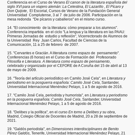
Conferencia en el Curso de Verano
El canon de la literatura española del
siglo XVI para un viajero alemán: La Celestina, El Lazarillo , El Pícaro y
Don Quijote
, El Escorial, Cursos de Verano de la Fundación General
Universidad Complutense, 3 al 7 de julio de 2006. Participación en la
mesa redonda "De pícaros y caballeros" en el mismo curso.
14. "El conocimiento de la literatura: cómo preparar a los alumnos".
Conferencia impartida en el ciclo "La lengua y la literatura en las PAAU:
Primeras Jornadas de estudio y reflexión", Vicerrectorado de Alumnos de
la Universidad Rey Juan Carlos, Facultad de Ciencias de la
Comunicación, 11 a 25 de febrero de 2007.
15. "Cervantes e Gracián. A literatura como espazo de pensamento".
Conferencias (6 horas) en el Curso de Formación del Profesorado
Filosofía e Literatura. A literatura como espazo de pensamento
,
celebrado y organizado por el CEFORE de A Coruña del 15 de abril al 13
de mayo de 2009.
16. "Teoría del artículo periodístico en Camilo José Cela", en
Literatura y
periodismo en la posguerra española: Camilo José Cela
, Santander,
Universidad Internacional Menéndez Pelayo, 1 a 5 de agosto de 2016.
17. "Camilo José Cela, periodista y humorista", en
Literatura y periodismo
en la posguerra española: Camilo José Cela
, Santander, Universidad
Internacional Menéndez Pelayo, 1 a 5 de agosto de 2016.
18. "Delibes y la política", en el curso
En torno a Delibes y su obra
,
Madrid, Colegio Oficial de Docentes de Madrid, 20 a 28 de septiembre de
2021.
19. "Galdós periodista", en
Dimensiones interdisciplinares de Benito
Pérez Galdós
, Tenerife, Universidad Internacional Menéndez Pelayo, 21